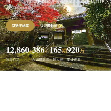
新，携手合作摄影师与工作室共同展映优秀作
品。
浏览作品库
认识摄影师
12,860
386
165
920
+
+
期
万
收录作品
合作摄影师
主题大赛
累计观看