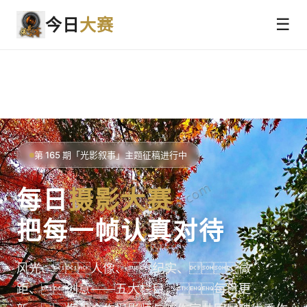
今日
大赛
☰
第 165 期「光影叙事」主题征稿进行中
每日
摄影大赛
把每一帧认真对待
风光、人像、纪实、微
距、创意——五大栏目，每日更